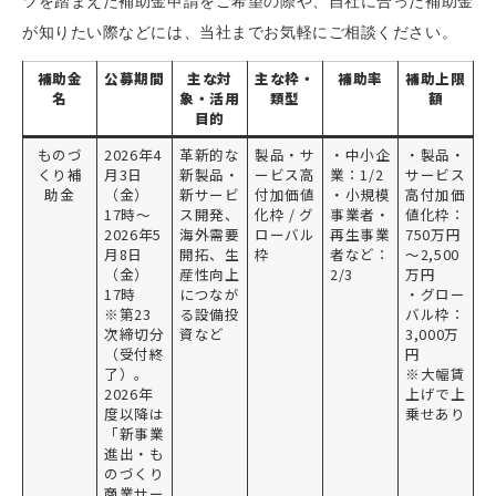
ツを踏まえた補助金申請をご希望の際や、自社に合った補助金
が知りたい際などには、当社までお気軽にご相談ください。
補助金
公募期間
主な対
主な枠・
補助率
補助上限
名
象・活用
類型
額
目的
ものづ
2026年4
革新的な
製品・サ
・中小企
・製品・
くり補
月3日
新製品・
ービス高
業：1/2
サービス
助金
（金）
新サービ
付加価値
・小規模
高付加価
17時～
ス開発、
化枠 / グ
事業者・
値化枠：
2026年5
海外需要
ローバル
再生事業
750万円
月8日
開拓、生
枠
者など：
～2,500
（金）
産性向上
2/3
万円
17時
につなが
・グロー
※第23
る設備投
バル枠：
次締切分
資など
3,000万
（受付終
円
了）。
※大幅賃
2026年
上げで上
度以降は
乗せあり
「新事業
進出・も
のづくり
商業サー