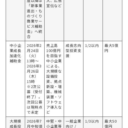
度以降は
入、広告
「新事業
宣伝など
進出・も
のづくり
商業サー
ビス補助
金」へ統
合
中小企
2026年2
売上高
成長志向
1/2以内
最大5億
業成長
月24日
100億円
型投資支
円
加速化
（火）
を目指す
援
補助金
13時～
中小企業
2026年3
による、
月26日
大規模な
（木）
設備投
15時
資、拠点
※2次公
新設・増
募（受付
築、機械
終了）。
装置・ソ
次回公募
フトウェ
は現時点
ア導入な
で未定
ど
大規模
2026年7
中堅・中
一般企業
1/3以内
最大50
成長投
月中旬頃
小企業等
向け /
億円