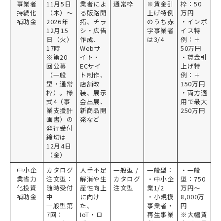
事業者
11月5日
業者によ
通常枠
※賃金引
枠：50
持続化
（木）～
る販路開
上げ特例
万円
補助金
2026年
拓、チラ
のうち赤
・インボ
12月15
シ・広告
字事業者
イス特
日（火）
作成、
は3/4
例：＋
17時
Webサ
50万円
※第20
イト・
・賃金引
回公募
ECサイ
上げ特
（一般
ト制作、
例：＋
型・通常
店舗改
150万円
枠）。様
装、展示
・両方適
式4（事
会出展、
用で最大
業支援計
新商品開
250万円
画書）の
発など
発行受付
締切は
12月4日
（金）
中小企
カタログ
人手不足
一般型 /
一般型：
・一般
業省力
注文型：
解消や生
カタログ
・中小企
型：750
化投資
随時受付
産性向上
注文型
業1/2
万円～
補助金
中
に向け
・小規模
8,000万
一般型第
た、
事業者・
円
7回：
IoT・ロ
再生事業
※大幅賃