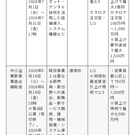
2026年7
ボット・
者2/3
上げで最
月1日
デジタル
大1億円
（水）～
技術を活
カタログ
カタログ
2026年7
用した設
注文型：
注文型：
月31日
備導入、
1/2
200万円
（金）
システム
～1,000
17時
構築など
万円
※賃上げ
要件達成
で最大
1,500万
円
中小企
2026年5
既存事業
通常枠
1/2
・従業員
業新事
月19日
とは異な
※地域別
数に応じ
業進出
（火）～
る新市
最低賃金
て750万
補助金
2026年6
場・新分
引上げ特
円～
月19日
野への進
例で2/3
7,000万
（金）
出、新商
円
18時
品・新サ
※賃上げ
※第4回
ービス開
特例で最
公募（受
発、建
大9,000
付終
物・機械
万円
了）。
装置・シ
2026年
ステム導