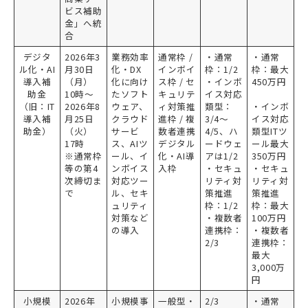
ビス補助
金」へ統
合
デジタ
2026年3
業務効率
通常枠 /
・通常
・通常
ル化・AI
月30日
化・DX
インボイ
枠：1/2
枠：最大
導入補
（月）
化に向け
ス枠 / セ
・インボ
450万円
助金
10時～
たソフト
キュリテ
イス対応
（旧：IT
2026年8
ウェア、
ィ対策推
類型：
・インボ
導入補
月25日
クラウド
進枠 / 複
3/4～
イス対応
助金）
（火）
サービ
数者連携
4/5、ハ
類型ITツ
17時
ス、AIツ
デジタル
ードウェ
ール最大
※通常枠
ール、イ
化・AI導
アは1/2
350万円
等の第4
ンボイス
入枠
・セキュ
・セキュ
次締切ま
対応ツー
リティ対
リティ対
で
ル、セキ
策推進
策推進
ュリティ
枠：1/2
枠：最大
対策など
・複数者
100万円
の導入
連携枠：
・複数者
2/3
連携枠：
最大
3,000万
円
小規模
2026年
小規模事
一般型・
2/3
・通常