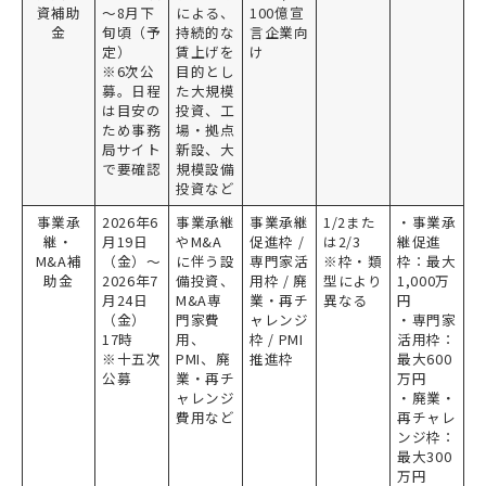
資補助
～8月下
による、
100億宣
金
旬頃（予
持続的な
言企業向
定）
賃上げを
け
※6次公
目的とし
募。日程
た大規模
は目安の
投資、工
ため事務
場・拠点
局サイト
新設、大
で要確認
規模設備
投資など
事業承
2026年6
事業承継
事業承継
1/2また
・事業承
継・
月19日
やM&A
促進枠 /
は2/3
継促進
M&A補
（金）～
に伴う設
専門家活
※枠・類
枠：最大
助金
2026年7
備投資、
用枠 / 廃
型により
1,000万
月24日
M&A専
業・再チ
異なる
円
（金）
門家費
ャレンジ
・専門家
17時
用、
枠 / PMI
活用枠：
※十五次
PMI、廃
推進枠
最大600
公募
業・再チ
万円
ャレンジ
・廃業・
費用など
再チャレ
ンジ枠：
最大300
万円