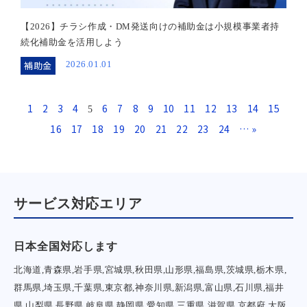
【2026】チラシ作成・DM発送向けの補助金は小規模事業者持
続化補助金を活用しよう
補助金
2026.01.01
1
2
3
4
6
7
8
9
10
11
12
13
14
15
5
16
17
18
19
20
21
22
23
24
… »
サービス対応エリア
日本全国対応します
北海道,青森県,岩手県,宮城県,秋田県,山形県,福島県,茨城県,栃木県,
群馬県,埼玉県,千葉県,東京都,神奈川県,新潟県,富山県,石川県,福井
県,山梨県,長野県,岐阜県,静岡県,愛知県,三重県,滋賀県,京都府,大阪