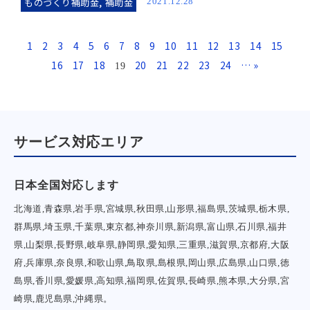
ものづくり補助金
,
補助金
2021.12.28
1
2
3
4
5
6
7
8
9
10
11
12
13
14
15
16
17
18
20
21
22
23
24
… »
19
サービス対応エリア
日本全国対応します
北海道,青森県,岩手県,宮城県,秋田県,山形県,福島県,茨城県,栃木県,
群馬県,埼玉県,千葉県,東京都,神奈川県,新潟県,富山県,石川県,福井
県,山梨県,長野県,岐阜県,静岡県,愛知県,三重県,滋賀県,京都府,大阪
府,兵庫県,奈良県,和歌山県,鳥取県,島根県,岡山県,広島県,山口県,徳
島県,香川県,愛媛県,高知県,福岡県,佐賀県,長崎県,熊本県,大分県,宮
崎県,鹿児島県,沖縄県。