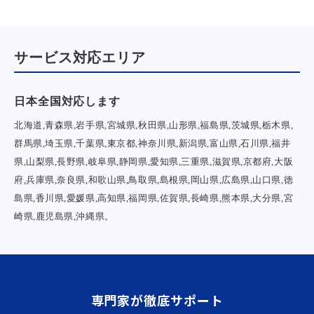
サービス対応エリア
日本全国対応します
北海道,青森県,岩手県,宮城県,秋田県,山形県,福島県,茨城県,栃木県,
群馬県,埼玉県,千葉県,東京都,神奈川県,新潟県,富山県,石川県,福井
県,山梨県,長野県,岐阜県,静岡県,愛知県,三重県,滋賀県,京都府,大阪
府,兵庫県,奈良県,和歌山県,鳥取県,島根県,岡山県,広島県,山口県,徳
島県,香川県,愛媛県,高知県,福岡県,佐賀県,長崎県,熊本県,大分県,宮
崎県,鹿児島県,沖縄県。
専門家が徹底サポート