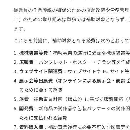
従業員の作業導線の確保のための店舗改装や労務管理
上）のための取り組みは単独では補助対象とならず、
ます。
これらを前提に、補助対象となる経費は次のとおりで
機械装置等費
：補助事業の遂行に必要な機械装置
広報費
：パンフレット・ポスター・チラシ等を作
ウェブサイト関連費
：ウェブサイトや EC サイ
展示会等出展費（オンラインによる展示会・商談 
るために要する経費
旅費
：補助事業計画（様式2）に基づく販路開拓（
開発費
：新商品の試作品や包装パッケージの試作
ために支払われる経費
資料購入費
：補助事業遂行に必要不可欠な図書等