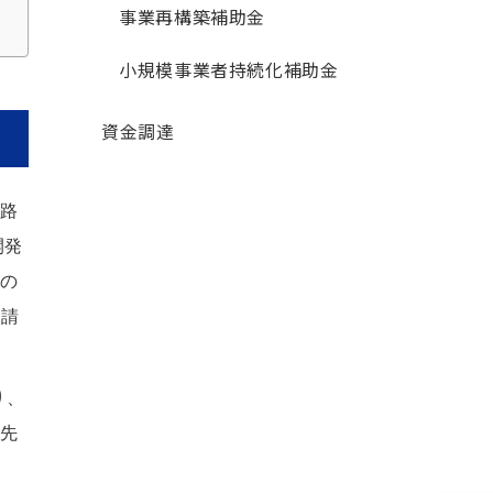
事業再構築補助金
小規模事業者持続化補助金
資金調達
路
開発
の
申請
り、
先