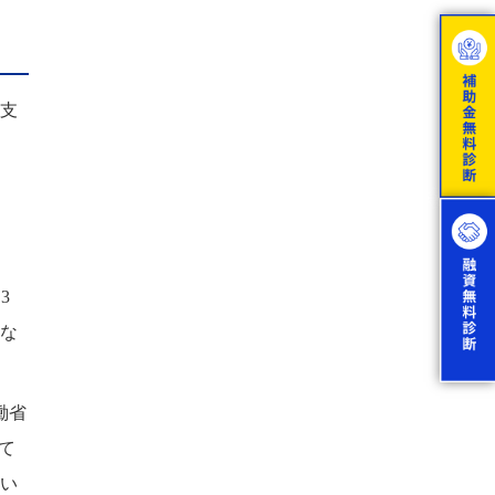
支
3
とな
働省
て
い