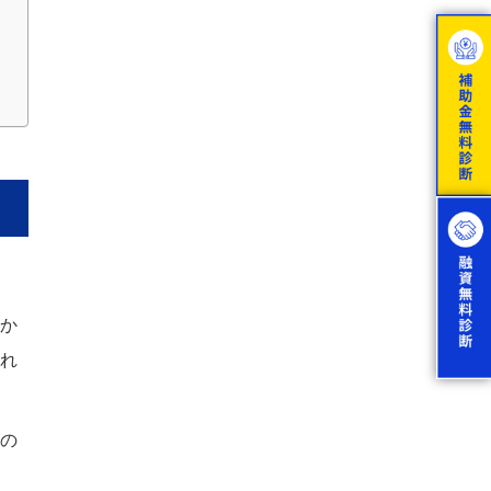
か
れ
の