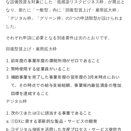
な設備投資を対象にした「低感染リスクビジネス枠」が廃止と
なり、新たに「一般型」内に「回復型賃上げ・雇用拡大枠」
「デジタル枠」「グリーン枠」の3つの申請類型が設けられま
した。
それぞれ申請に必要となる別途要件は次のとおりです。
回復型賃上げ・雇用拡大枠
前年度の事業年度の課税所得がゼロであること
常時使用する従業員がいること
補助事業を完了した事業年度の翌年度の3月末時点におい
て、その時点での給与支給総額、事業場内最低賃金の増加
目標を達成すること
デジタル枠
次の①または②に該当する事業であること
①DXに資する革新的な製品・サービスの開発
②デジタル技術を活用した生産プロセス・サービス提供方