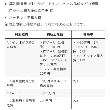
導入関連費（保守サポートやマニュアル作成などの費用、
ITツール導入後の活用支援）
ハードウェア購入費
補助上限額と補助率は、それぞれ次のとおりです。
対象経費
補助上限額
補助率
A：インボイス枠対
・ITツール（1機
・～50万円：3/4
象経費
能）：50万円
・50万円～350万
・ITツール（2機能
円：2/3
以上）：350万円
・ハードウェア購入
・PC・タブレット
費：1/2
等：10万円
・レジ・券売機等：
20万円
B：消費動向等分析
50万円×グループ
2/3
経費
構成員数
C：A＋B
3,000万円
ー
D：事務局・専門家
200万円
2/3
経費